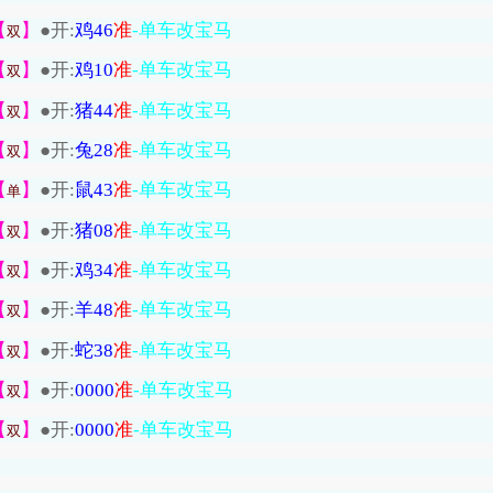
【
】
●开:
鸡46
准
-单车改宝马
双
【
】
●开:
鸡10
准
-单车改宝马
双
【
】
●开:
猪44
准
-单车改宝马
双
【
】
●开:
兔28
准
-单车改宝马
双
【
】
●开:
鼠43
准
-单车改宝马
单
【
】
●开:
猪08
准
-单车改宝马
双
【
】
●开:
鸡
34
准
-单车改宝马
双
【
】
●开:
羊48
准
-单车改宝马
双
【
】
●开:
蛇38
准
-单车改宝马
双
【
】
●开:
0000
准
-单车改宝马
双
【
】
●开:
0000
准
-单车改宝马
双