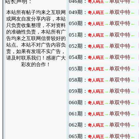
046期：
→
单双中特
←
站长声明：
奇人码王
049期：
→
单双中特
←
本站所有帖子均来之互联网
奇人码王
或网友自发分享内容，本站
050期：
→
单双中特
←
奇人码王
只负责收集整理，不对资料
的准确性负责，本站所有广
051期：
→
单双中特
←
奇人码王
告均来之互联网信誉较好的
站点。本站不对广告内容负
052期：
→
单双中特
←
奇人码王
责，如果有发现不实广告，
054期：
→
单双中特
←
请及时联系我们！感谢广大
奇人码王
彩友的合作！
055期：
→
单双中特
←
奇人码王
058期：
→
单双中特
←
奇人码王
059期：
→
单双中特
←
奇人码王
060期：
→
单双中特
←
奇人码王
061期：
→
单双中特
←
奇人码王
062期：
→
单双中特
←
奇人码王
065期：
→
单双中特
←
奇人码王