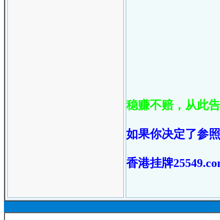
稳赚不赔，从此告
如果你决定了参
香港挂牌25549.co