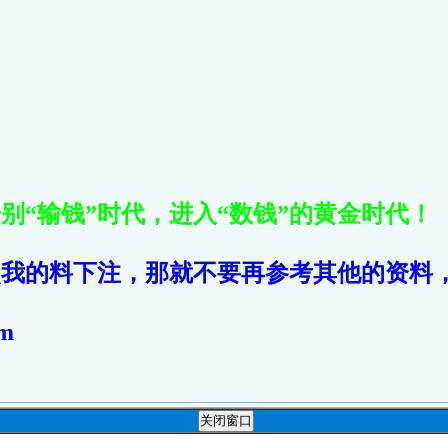
别“输钱”时代，进入“数钱”的黄金时代！
照我的料下注，那就不要再参考其他的资料
m