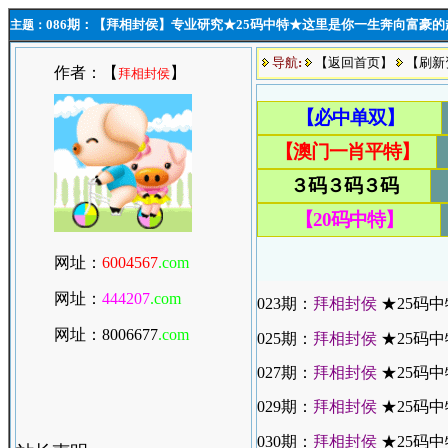
086期：【拜相封侯】专业研究★25码中特★这里是你一生奔向富豪
主题：
导航
:
【返回首页】
【刷新
作者：【
】
拜相封侯
网址：
6004567
.com
网址：
444207
.com
023期：
拜相封侯
★25码中特★【
网址：800667
7
.com
025期：
拜相封侯
★25码中特★【
027期：
拜相封侯
★25码中特★【
029期：
拜相封侯
★25码中特★【
030期：
拜相封侯
★25码中特★【