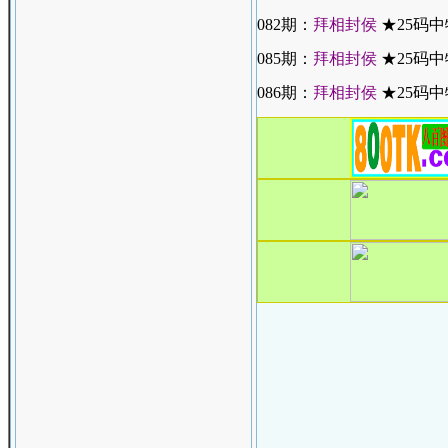
082期：
拜相封侯
★25码中特★【
085期：
拜相封侯
★25码中特★【
086期：
拜相封侯
★25码中特★【