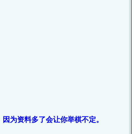
，因为资料多了会让你举棋不定。