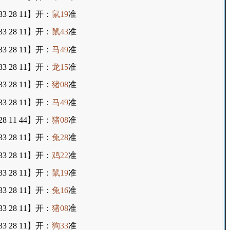
15 33 28 11】开：
鼠19
准
15 33 28 11】开：
鼠43
准
15 33 28 11】开：
马49
准
15 33 28 11】开：
龙15
准
15 33 28 11】开：
猪08
准
15 33 28 11】开：
马49
准
33 28 11 44】开：
猪08
准
15 33 28 11】开：
兔28
准
15 33 28 11】开：
鸡
22
准
15 33 28 11】开：
鼠19
准
15 33 28 11】开：
兔
16
准
15 33 28 11】开：
猪
08
准
15 33 28 11】开：
狗
33
准