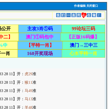
作者编辑
关闭窗口
15 33 28 11】开：
虎29
准
15 33 28 11】开：
猴11
准
15 33 28 11】开：
马49
准
15 33 28 11】开：
马13
准
15 33 28 11】开：
羊48
准