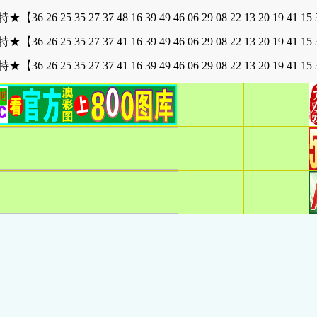
36 26 25 35 27 37 48 16 39 49 46
06 29 08 22 13 20 19 41 
36 26 25 35 27 37 41 16 39 49 46
06 29 08 22 13 20 19 41 
36 26 25 35 27 37 41 16 39 49 46
06 29 08 22 13 20 19 41 